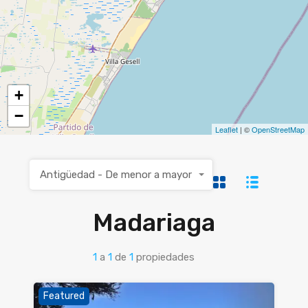
+
−
Leaflet
| ©
OpenStreetMap
Antigüedad - De menor a mayor
Madariaga
1
a
1
de
1
propiedades
Featured