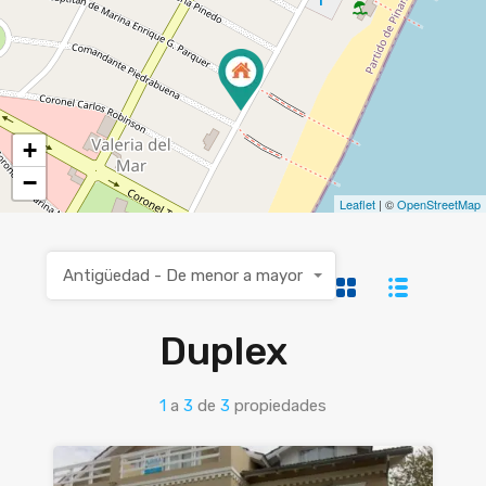
+
−
Leaflet
| ©
OpenStreetMap
Antigüedad - De menor a mayor
Duplex
1
a
3
de
3
propiedades