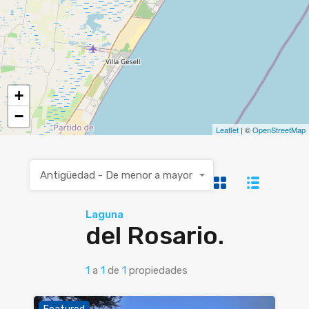
+
−
Leaflet
| ©
OpenStreetMap
Antigüedad - De menor a mayor
Laguna
del Rosario.
1
a
1
de
1
propiedades